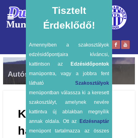
Tisztelt
Érdeklődő!
Amennyiben a szakosztályok
edzésidőpontjaira kíváncsi,
kattintson az
Edzésidőpontok
Autósport
manüpontra, vagy a jobbra fent
látható
Szakosztályok
menüpontban válassza ki a keresett
szakosztályt, amelynek nevére
Küldöttgyűlési
kattintva új ablakban megnyílik
annak oldala. Ott az
Edzésnaptár
határozatok 2025
menüpont tartalmazza az összes