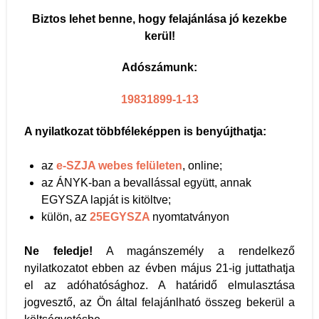
Biztos lehet benne, hogy felajánlása jó kezekbe
kerül!
Adószámunk:
19831899-1-13
A nyilatkozat többféleképpen is benyújthatja:
az
e-SZJA webes felületen
, online;
az ÁNYK-ban a bevallással együtt, annak
EGYSZA lapját is kitöltve;
külön, az
25EGYSZA
nyomtatványon
Ne feledje!
A magánszemély a rendelkező
nyilatkozatot ebben az évben május 21-ig juttathatja
el az adóhatósághoz. A határidő elmulasztása
jogvesztő, az Ön által felajánlható összeg bekerül a