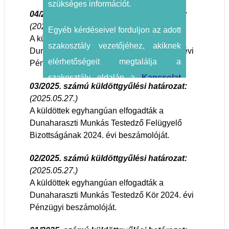
szükséges információt.
04/2025. számú küldöttgyűlési határozat
:
(2025.05.27.)
Egyéb kérdéseivel forduljon az adott
A küldöttek egyhangúan elfogadták a
szakosztály vezetőjéhez, akiknek
Dunaharaszti Munkás Testedző Kör 2025. évi
elérhetőségeit megtalálja a
Pénzügyi tervét.
szakosztály oldalán a
Kapcsolat
03/2025. számú küldöttgyűlési határozat
:
menüpontra kattintva.
(2025.05.27.)
A küldöttek egyhangúan elfogadták a
Kérjük, hogy a +36 (30) 364 4229-es
Dunaharaszti Munkás Testedző Felügyelő
irodai telefonszámot
csak az
Bizottságának 2024. évi beszámolóját.
egyesülettel kapcsolatos
02/2025. számú küldöttgyűlési határozat:
információkért hívja!
Megértését
(2025.05.27.)
A küldöttek egyhangúan elfogadták a
köszönjük.
Dunaharaszti Munkás Testedző Kör 2024. évi
Pénzügyi beszámolóját.
Bezár