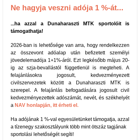
Ne hagyja veszni adója 1 %-át...
...ha azzal a Dunaharaszti MTK sportolóit is
támogathatja!
2026-ban is lehetősége van arra, hogy rendelkezzen
az összevont adóalap után befizetett személyi
jövedelemadója 1+1%-áról. Ezt legkésőbb május 20-
ig az szja-bevallástól függetlenül is megteheti. A
felajánlásokra jogosult, kedvezményezett
civilszervezetek között a Dunaharaszti MTK is
szerepel. A felajánlás befogadására jogosult civil
kedvezményezettek adószámát, nevét, és székhelyét
a
NAV honlapján, itt érheti el.
Ha adójának 1 %-val egyesületünket támogatja, azzal
a tízenegy szakosztályunk több mint ötszáz tagjának
sportolási lehetőségét segíti!